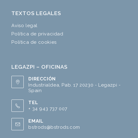
TEXTOS LEGALES
Aviso legal
Política de privacidad
Política de cookies
LEGAZPI – OFICINAS
DIRECCIÓN
Industrialdea, Pab. 17 20230 - Legazpi -
Spain
TEL
+ 34 943 737 007
Se
EMAIL
abre
bstrods@bstrods.com
Se
en
abre