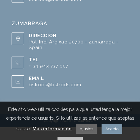
ZUMARRAGA
DIRECCIÓN
Pol. Ind. Argixao 20700 - Zumarraga -
Spain
TEL
+ 34 943 737 007
EMAIL
bstrods@bstrods.com
Este sitio web utiliza cookies para que usted tenga la mejor
experiencia de usuario. Si lo utilizas, se entiende que aceptas
Copyright 2026 - Creativos GH
su uso.
Más información
Ajustes
Acepto